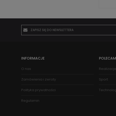
INFORMACJE
POLECAM
O nas
Realizacj
Zamówienia i zwroty
Sport
Polityka prywatności
Technolo
Regulamin