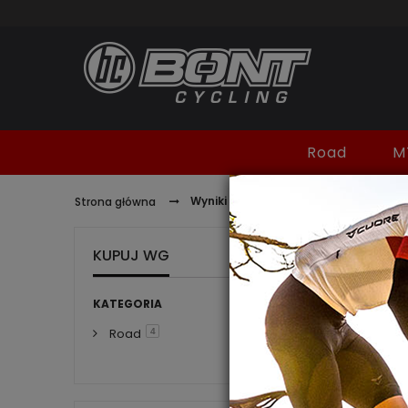
Road
M
Wyniki wyszukiwania dla: 'reflective'
Strona główna
KUPUJ WG
WYNI
KATEGORIA
Road
4