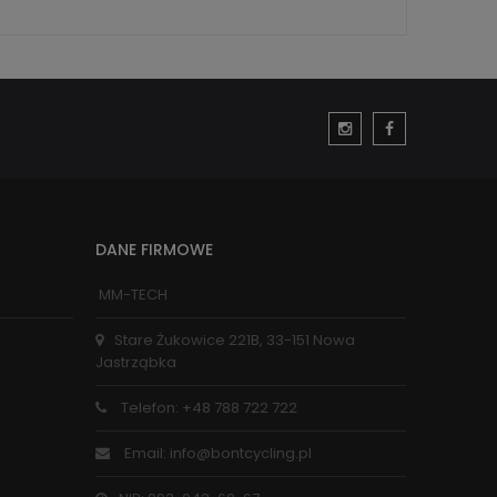
DANE FIRMOWE
MM-TECH
Stare Żukowice 221B, 33-151 Nowa
Jastrząbka
Telefon: +48 788 722 722
Email: info@bontcycling.pl