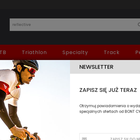
TB
Triathlon
Specialty
Track
P
NEWSLETTER
KI WYSZUKIWANIA DLA 'REFLECTIVE'
ZAPISZ SIĘ JUŻ TERAZ
Otrzymuj powiadomienia o wydar
specjalnych ofertach od BONT C