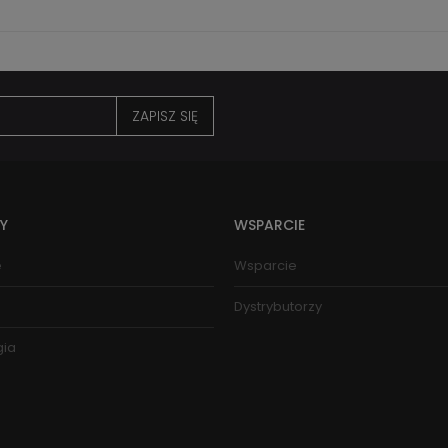
ZAPISZ SIĘ
Y
WSPARCIE
e
Wsparcie
Dystrybutorzy
gia