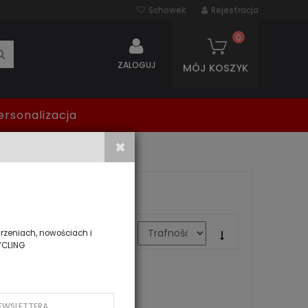
Schowek
Rejestracja
0
SZUKAJ
ZALOGUJ
MÓJ KOSZYK
ersonalizacja
zeniach, nowościach i
SORTUJ WG
YCLING