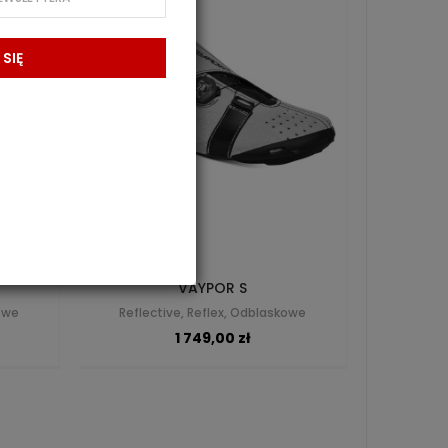
 SIĘ
VAYPOR S
kowe
Reflective, Reflex, Odblaskowe
1 749,00 zł