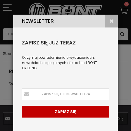
0
NEWSLETTER
ZAPISZ SIĘ JUŻ TERAZ
Realizacje
Strona główna
Otrzymuj powiadomienia o wydarzeniach,
nowościach i specjalnych ofertach od BONT
CYCLING
REALIZACJE
Strona w budowie
ZAPISZ SIĘ
ZAPISZ SIĘ