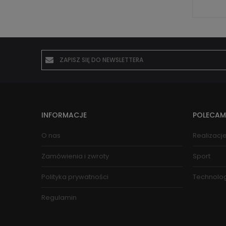
INFORMACJE
POLECAM
O nas
Realizacj
Zamówienia i zwroty
Sport
Polityka prywatności
Technolo
Regulamin