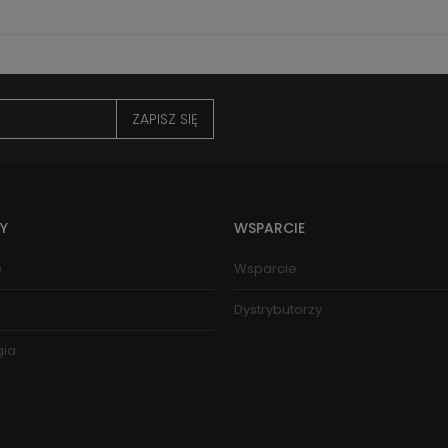
ZAPISZ SIĘ
Y
WSPARCIE
e
Wsparcie
Dystrybutorzy
gia