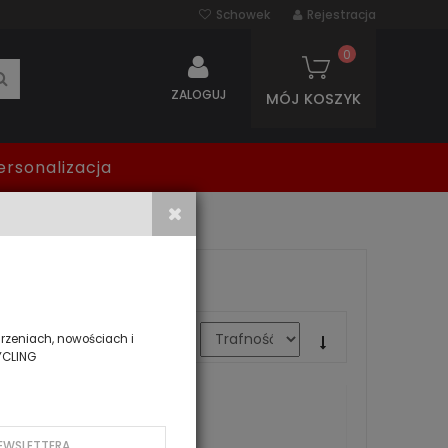
Schowek
Rejestracja
0
SZUKAJ
ZALOGUJ
MÓJ KOSZYK
ersonalizacja
zeniach, nowościach i
SORTUJ WG
YCLING