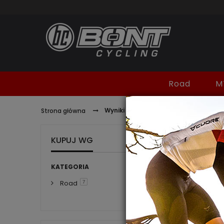
Road
M
Wyniki wyszukiwania dla: 'helix'
Strona główna
KUPUJ WG
WYNI
KATEGORIA
Road
7