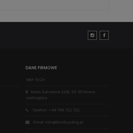
DANE FIRMOWE
MM-TECH
Stare Żukowice 221B, 33-151 Nowa
Jastrząbka
Telefon: +48 788 722 722
Email: info@bontcycling.pl