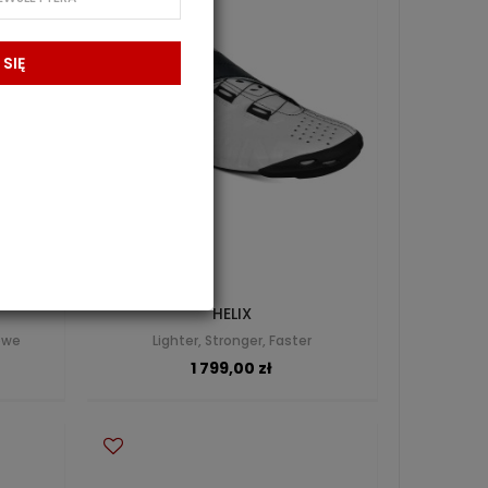
 SIĘ
HELIX
kowe
Lighter, Stronger, Faster
1 799,00 zł