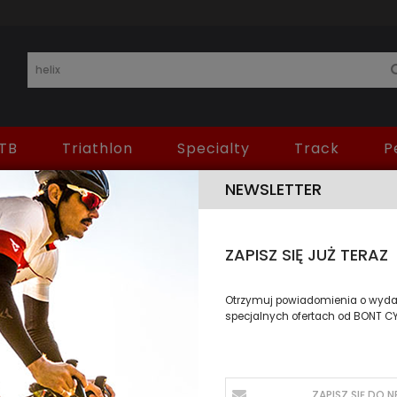
TB
Triathlon
Specialty
Track
P
NEWSLETTER
KI WYSZUKIWANIA DLA 'HELIX'
ZAPISZ SIĘ JUŻ TERAZ
Otrzymuj powiadomienia o wydar
specjalnych ofertach od BONT C