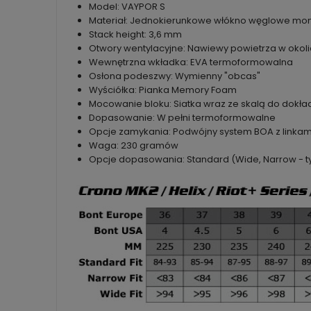
Model: VAYPOR S
Materiał: Jednokierunkowe włókno węglowe mono
Stack height: 3,6 mm
Otwory wentylacyjne: Nawiewy powietrza w okolic
Wewnętrzna wkładka: EVA termoformowalna
Osłona podeszwy: Wymienny "obcas"
Wyściółka: Pianka Memory Foam
Mocowanie bloku: Siatka wraz ze skalą do dokła
Dopasowanie: W pełni termoformowalne
Opcje zamykania: Podwójny system BOA z linkam
Waga: 230 gramów
Opcje dopasowania: Standard (Wide, Narrow - t