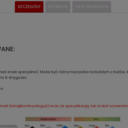
SZCZEGÓŁY
RECENZJE
TAGI PRODUKTU
ANE:
eż znaki specjalne). Może być różna naszywka na każdym z butów, bu
to 6-8 tygodni.
m:
mail (info@bontcycling.pl) wraz ze specyfikacją, lub zrobić screensh