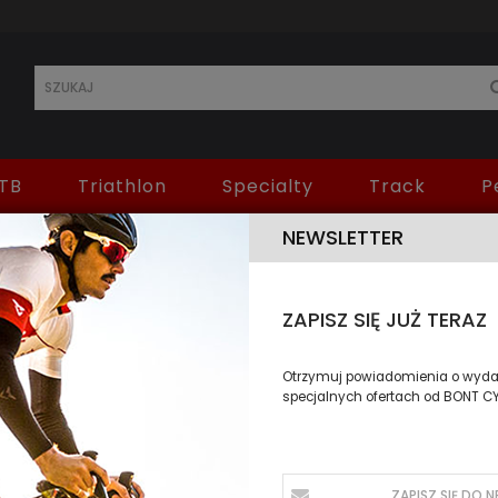
TB
Triathlon
Specialty
Track
P
NEWSLETTER
VAYPOR S
ZAPISZ SIĘ JUŻ TERAZ
SKU:
VAYPOR S
CYCOPATH
Otrzymuj powiadomienia o wydar
specjalnych ofertach od BONT C
W MAGAZYNIE
2 199,00 zł