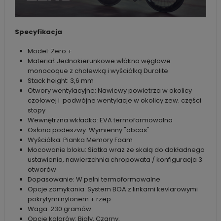
Specyfikacja
Model: Zero +
Materiał: Jednokierunkowe włókno węglowe
monocoque z cholewką i wyściółką Durolite
Stack height: 3,6 mm
Otwory wentylacyjne: Nawiewy powietrza w okolicy
czołowej i podwójne wentylacje w okolicy zew. części
stopy
Wewnętrzna wkładka: EVA termoformowalna
Osłona podeszwy: Wymienny "obcas"
Wyściółka: Pianka Memory Foam
Mocowanie bloku: Siatka wraz ze skalą do dokładnego
ustawienia, nawierzchnia chropowata / konfiguracja 3
otworów
Dopasowanie: W pełni termoformowalne
Opcje zamykania: System BOA z linkami kevlarowymi
pokrytymi nylonem + rzep
Waga: 230 gramów
Opcje kolorów: Biały, Czarny,