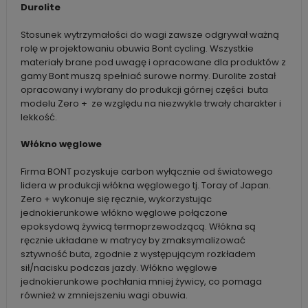
Durolite
Stosunek wytrzymałości do wagi zawsze odgrywał ważną
rolę w projektowaniu obuwia Bont cycling. Wszystkie
materiały brane pod uwagę i opracowane dla produktów z
gamy Bont muszą spełniać surowe normy. Durolite został
opracowany i wybrany do produkcji górnej części buta
modelu Zero + ze względu na niezwykle trwały charakter i
lekkość.
Włókno węglowe
Firma BONT pozyskuje carbon wyłącznie od światowego
lidera w produkcji włókna węglowego tj. Toray of Japan.
Zero + wykonuje się ręcznie, wykorzystując
jednokierunkowe włókno węglowe połączone
epoksydową żywicą termoprzewodzącą. Włókna są
ręcznie układane w matrycy by zmaksymalizować
sztywność buta, zgodnie z występującym rozkładem
sił/nacisku podczas jazdy. Włókno węglowe
jednokierunkowe pochłania mniej żywicy, co pomaga
również w zmniejszeniu wagi obuwia.