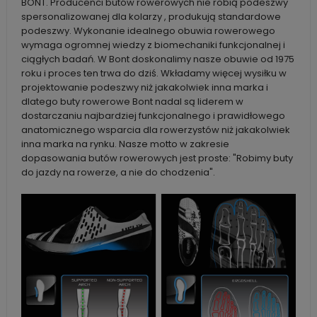
BONT. Producenci butów rowerowych nie robią podeszwy
spersonalizowanej dla kolarzy , produkują standardowe
podeszwy. Wykonanie idealnego obuwia rowerowego
wymaga ogromnej wiedzy z biomechaniki funkcjonalnej i
ciągłych badań. W Bont doskonalimy nasze obuwie od 1975
roku i proces ten trwa do dziś. Wkładamy więcej wysiłku w
projektowanie podeszwy niż jakakolwiek inna marka i
dlatego buty rowerowe Bont nadal są liderem w
dostarczaniu najbardziej funkcjonalnego i prawidłowego
anatomicznego wsparcia dla rowerzystów niż jakakolwiek
inna marka na rynku. Nasze motto w zakresie
dopasowania butów rowerowych jest proste: "Robimy buty
do jazdy na rowerze, a nie do chodzenia".