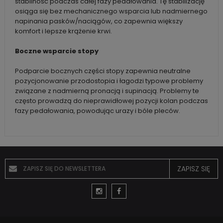
stabilność podczas całej fazy pedałowania. Tę stabilizację
osiąga się bez mechanicznego wsparcia lub nadmiernego
napinania pasków/naciągów, co zapewnia większy
komfort i lepsze krążenie krwi.
Boczne wsparcie stopy
Podparcie bocznych części stopy zapewnia neutralne
pozycjonowanie przodostopia i łagodzi typowe problemy
związane z nadmierną pronacją i supinacją. Problemy te
często prowadzą do nieprawidłowej pozycji kolan podczas
fazy pedałowania, powodując urazy i bóle pleców.
ZAPISZ SIĘ